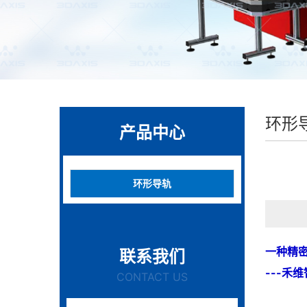
环形
产品中心
环形导轨
一种精
联系我们
---禾
CONTACT US