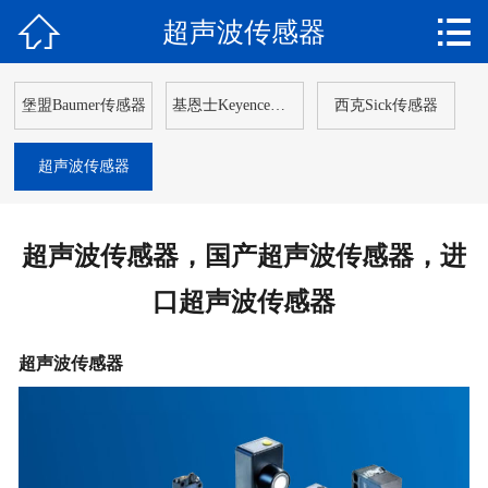


超声波传感器
网站首页

关于我们
堡盟Baumer传感器
基恩士Keyence传感器
西克Sick传感器
产品中心
超声波传感器
新闻动态
解决方案
超声波传感器，国产超声波传感器，进
口超声波传感器
应用案例
客户服务
超声波传感器
在线留言
联系我们